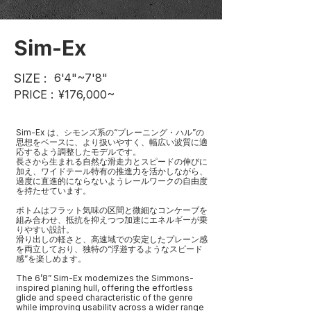
Sim-Ex
SIZE :
6'4"~7'8"
PRICE :
¥176,000~
Sim-Ex は、シモンズ系の“プレーニング・ハル”の
思想をベースに、より扱いやすく、幅広い波質に適
応するよう調整したモデルです。
長さから生まれる自然な滑走力とスピードの伸びに
加え、ワイドテール特有の推進力を活かしながら、
過度に直進的にならないようレールワークの自由度
を持たせています。
ボトムはフラット気味の区間と微細なコンケーブを
組み合わせ、抵抗を抑えつつ加速にエネルギーが乗
りやすい設計。
滑り出しの軽さと、高速域での安定したプレーン感
を両立しており、独特の“浮遊するようなスピード
感”を楽しめます。
The 6’8” Sim-Ex modernizes the Simmons-
inspired planing hull, offering the effortless
glide and speed characteristic of the genre
while improving usability across a wider range