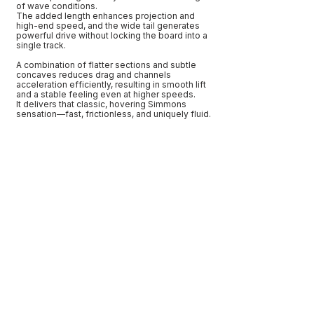
of wave conditions.
The added length enhances projection and
high-end speed, and the wide tail generates
powerful drive without locking the board into a
single track.
A combination of flatter sections and subtle
concaves reduces drag and channels
acceleration efficiently, resulting in smooth lift
and a stable feeling even at higher speeds.
It delivers that classic, hovering Simmons
sensation—fast, frictionless, and uniquely fluid.
Mid-length, Twinfin
←
→