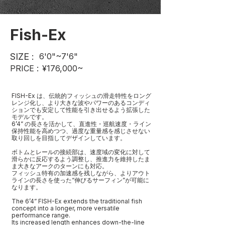
Fish-Ex
SIZE :
6'0"~7'6"
PRICE :
¥176,000~
FISH-Ex は、伝統的フィッシュの滑走特性をロング
レンジ化し、より大きな波やパワーのあるコンディ
ションでも安定して性能を引き出せるよう拡張した
モデルです。
6’4” の長さを活かして、直進性・巡航速度・ライン
保持性能を高めつつ、過度な重量感を感じさせない
取り回しを目指してデザインしています。
ボトムとレールの接続部は、速度域の変化に対して
滑らかに反応するよう調整し、推進力を維持したま
ま大きなアークのターンにも対応。
フィッシュ特有の加速感を残しながら、よりアウト
ラインの長さを使った“伸びるサーフィン”が可能に
なります。
The 6’4” FISH-Ex extends the traditional fish
concept into a longer, more versatile
performance range.
Its increased length enhances down-the-line