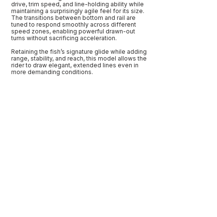
drive, trim speed, and line-holding ability while
maintaining a surprisingly agile feel for its size.
The transitions between bottom and rail are
tuned to respond smoothly across different
speed zones, enabling powerful drawn-out
turns without sacrificing acceleration.
Retaining the fish’s signature glide while adding
range, stability, and reach, this model allows the
rider to draw elegant, extended lines even in
more demanding conditions.
Fish, Twinfin, Mid-length
←
→