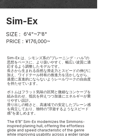
Sim-Ex
SIZE :
6'4"~7'8"
PRICE :
¥176,000~
Sim-Ex は、シモンズ系の“プレーニング・ハル”の
思想をベースに、より扱いやすく、幅広い波質に適
応するよう調整したモデルです。
長さから生まれる自然な滑走力とスピードの伸びに
加え、ワイドテール特有の推進力を活かしながら、
過度に直進的にならないようレールワークの自由度
を持たせています。
ボトムはフラット気味の区間と微細なコンケーブを
組み合わせ、抵抗を抑えつつ加速にエネルギーが乗
りやすい設計。
滑り出しの軽さと、高速域での安定したプレーン感
を両立しており、独特の“浮遊するようなスピード
感”を楽しめます。
The 6’8” Sim-Ex modernizes the Simmons-
inspired planing hull, offering the effortless
glide and speed characteristic of the genre
while improving usability across a wider range