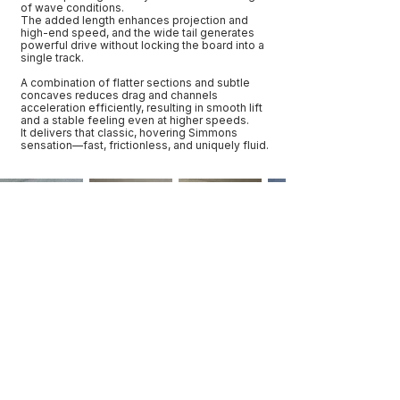
of wave conditions.
The added length enhances projection and
high-end speed, and the wide tail generates
powerful drive without locking the board into a
single track.
A combination of flatter sections and subtle
concaves reduces drag and channels
acceleration efficiently, resulting in smooth lift
and a stable feeling even at higher speeds.
It delivers that classic, hovering Simmons
sensation—fast, frictionless, and uniquely fluid.
Mid-length, Twinfin
←
→