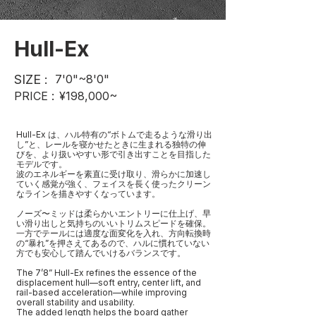
Hull-Ex
SIZE :
7'0"~8'0"
PRICE :
¥198,000~
Hull-Ex は、ハル特有の“ボトムで走るような滑り出
し”と、レールを寝かせたときに生まれる独特の伸
びを、より扱いやすい形で引き出すことを目指した
モデルです。
波のエネルギーを素直に受け取り、滑らかに加速し
ていく感覚が強く、フェイスを長く使ったクリーン
なラインを描きやすくなっています。
ノーズ〜ミッドは柔らかいエントリーに仕上げ、早
い滑り出しと気持ちのいいトリムスピードを確保。
一方でテールには適度な面変化を入れ、方向転換時
の“暴れ”を押さえてあるので、ハルに慣れていない
方でも安心して踏んでいけるバランスです。
The 7’8” Hull-Ex refines the essence of the
displacement hull—soft entry, center lift, and
rail-based acceleration—while improving
overall stability and usability.
The added length helps the board gather