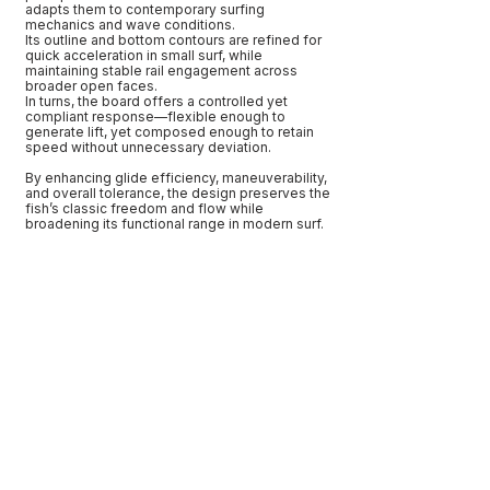
adapts them to contemporary surfing
mechanics and wave conditions.
Its outline and bottom contours are refined for
quick acceleration in small surf, while
maintaining stable rail engagement across
broader open faces.
In turns, the board offers a controlled yet
compliant response—flexible enough to
generate lift, yet composed enough to retain
speed without unnecessary deviation.
By enhancing glide efficiency, maneuverability,
and overall tolerance, the design preserves the
fish’s classic freedom and flow while
broadening its functional range in modern surf.
Fish, Twinfin