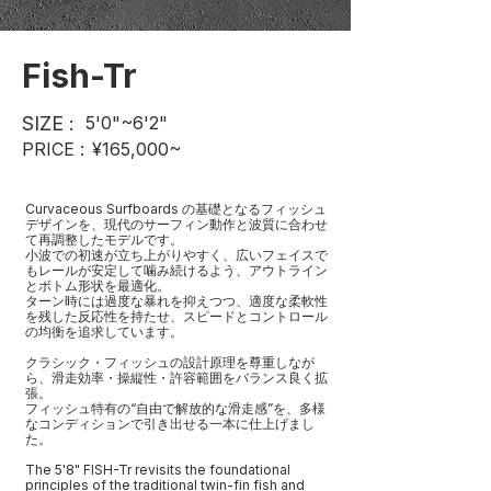
Fish-Tr
SIZE :
5'0"~6'2"
PRICE :
¥165,000~
Curvaceous Surfboards の基礎となるフィッシュ
デザインを、現代のサーフィン動作と波質に合わせ
て再調整したモデルです。
小波での初速が立ち上がりやすく、広いフェイスで
もレールが安定して噛み続けるよう、アウトライン
とボトム形状を最適化。
ターン時には過度な暴れを抑えつつ、適度な柔軟性
を残した反応性を持たせ、スピードとコントロール
の均衡を追求しています。
クラシック・フィッシュの設計原理を尊重しなが
ら、滑走効率・操縦性・許容範囲をバランス良く拡
張。
フィッシュ特有の“自由で解放的な滑走感”を、多様
なコンディションで引き出せる一本に仕上げまし
た。
The 5'8" FISH-Tr revisits the foundational
principles of the traditional twin-fin fish and